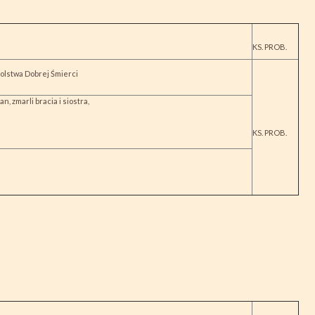
KS. PROB.
tolstwa Dobrej Śmierci
, zmarli bracia i siostra,
KS. PROB.
MIROSŁAWA