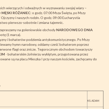
kich wierzących i odważnych w wyznawaniu swojej wiary –
y
MĘSKI RÓŻANIEC
: o godz. 07:00 Msza Święta, po Mszy
 Ojczyzny i naszych rodzin. O godz. 09:00 Eucharystia
two pierwszo-sobotnie i zmiana tajemnic.
, zapraszamy na goleniowskie obchody
NARODOWEGO DNIA
botę (1 marca).
czyzny i bohaterów podziemia antykomunistycznego. Po Mszy
dśpiewamy hymn narodowy, oddamy cześć bohaterom poprzez
oczerwone flagi oraz znicze. Tegorocznym obchodom towarzyszy
KIM
- bohaterskim żołnierzu wyklętym, przygotowana przez
owane są na placu Mieszka I przy naszym kościele, zachęcamy do
O
KS. ADAM