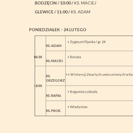
BODZ
Ę
CIN / 10:00 /
KS. MACIEJ
GLEWICE / 11:00 /
KS. ADAM
PONIEDZIAŁEK - 24 LUTEGO
+ Zygmunt Pijanka / gr. 24
KS. ADAM
06:30
+ Renata
KS. MACIEJ
++ W intencji Zmarłych uwiecznionych w Kap
KS.
GRZEGORZ
18:00
+ Bogumiła Lebioda
KS. RAFAŁ
+ Władysław
KS. PROB.