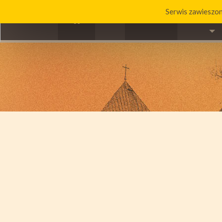
Serwis zawieszon
ddddddd
HOME
O PARAF