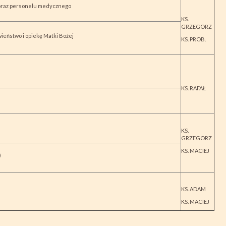
 oraz personelu medycznego
KS.
GRZEGORZ
ieństwo i opiekę Matki Bożej
KS. PROB.
KS. RAFAŁ
KS.
GRZEGORZ
KS. MACIEJ
)
KS. ADAM
KS. MACIEJ