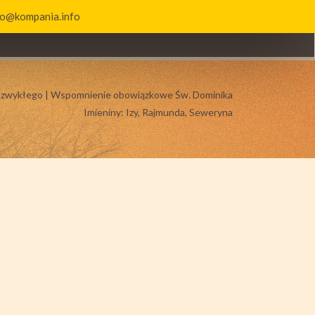
uro@kompania.info
KT
BIERZMOWANIE
u zwykłego | Wspomnienie obowiązkowe Św. Dominika
Imieniny: Izy, Rajmunda, Seweryna