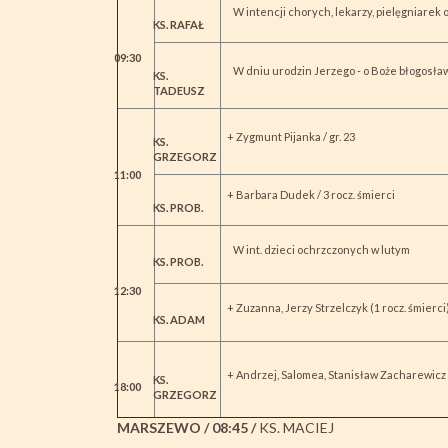
W intencji chorych, lekarzy, pielęgniarek
KS. RAFAŁ
09:30
W dniu urodzin Jerzego - o Boże błogosław
KS.
TADEUSZ
+ Zygmunt Pijanka / gr. 23
KS.
GRZEGORZ
11:00
+ Barbara Dudek / 3 rocz. śmierci
KS. PROB.
W int. dzieci ochrzczonych w lutym
KS. PROB.
12:30
+ Zuzanna, Jerzy Strzelczyk (1 rocz. śmierci
KS. ADAM
+ Andrzej, Salomea, Stanisław Zacharewicz
KS.
18:00
GRZEGORZ
MARSZEWO / 08:45 /
KS. MACIEJ