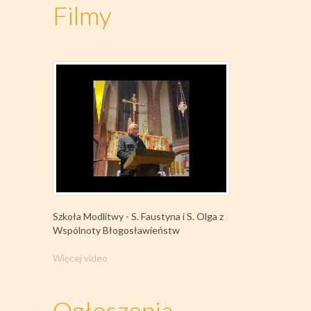
Filmy
Szkoła Modlitwy - S. Faustyna i S. Olga z
Wspólnoty Błogosławieństw
Więcej video
Ogłoszenia