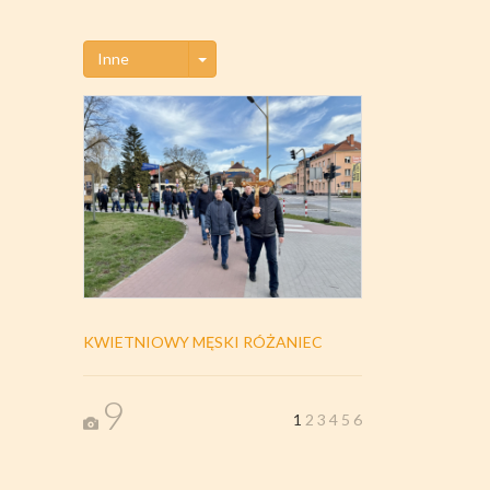
Toggle Dropdown
Inne
KWIETNIOWY MĘSKI RÓŻANIEC
9
1
2
3
4
5
6