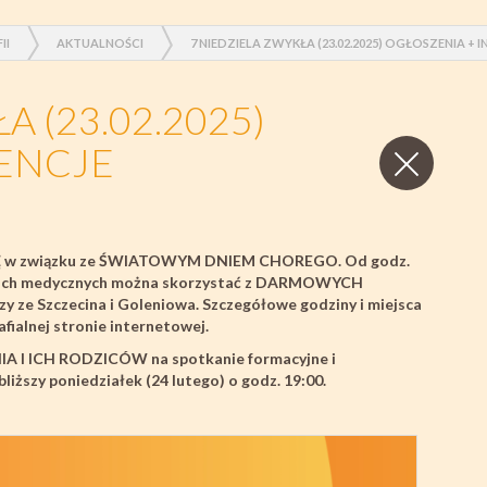
II
AKTUALNOŚCI
7 NIEDZIELA ZWYKŁA (23.02.2025) OGŁOSZENIA + 
A (23.02.2025)
Zamknij
TENCJE
wpis
IELĘ w związku ze ŚWIATOWYM DNIEM CHOREGO. Od godz.
nktach medycznych można skorzystać z DARMOWYCH
zy ze Szczecina i Goleniowa. Szczegółowe godziny i miejsca
afialnej stronie internetowej.
A I ICH RODZICÓW
na spotkanie formacyjne i
bliższy poniedziałek (24 lutego) o godz. 19:00.