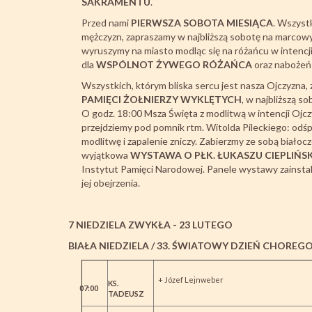
SAKRAMENTU
.
Przed nami
PIERWSZA SOBOTA MIESIĄCA
. Wszyst
mężczyzn, zapraszamy w najbliższą sobotę na marcow
wyruszymy na miasto modląc się na różańcu w intencji
dla
WSPÓLNOT ŻYWEGO RÓŻAŃCA
oraz nabożeńs
Wszystkich, którym bliska sercu jest nasza Ojczyzna
PAMIĘCI ŻOŁNIERZY WYKLĘTYCH
, w najbliższą so
O godz. 18:00 Msza Święta z modlitwą w intencji Oj
przejdziemy pod pomnik rtm. Witolda Pileckiego: o
modlitwę i zapalenie zniczy. Zabierzmy ze sobą biał
wyjątkowa
WYSTAWA O PŁK. ŁUKASZU CIEPLIŃS
Instytut Pamięci Narodowej. Panele wystawy zainstal
jej obejrzenia.
7 NIEDZIELA ZWYKŁA - 23 LUTEGO
BIAŁA NIEDZIELA
/ 33. ŚWIATOWY DZIEŃ CHOREG
+ Józef Lejnweber
KS.
07:00
TADEUSZ