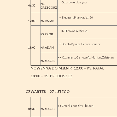
O zdrowie dla syna
KS.
06:30
GRZEGORZ
+ Zygmunt Pijanka / gr. 26
12:00
KS. RAFAŁ
INTENCJA WŁASNA
KS. PROB.
+ Dorota Pękacz / 2 rocz. śmierci
18:00
KS. ADAM
++ Kazimiera, Genowefa, Marian, Zdzisław
KS. MACIEJ
NOWENNA DO M.B.N.P. 12:00 –
KS. RAFAŁ
18:00 –
KS. PROBOSZCZ
CZWARTEK - 27 LUTEGO
++ Zmarli z rodziny Pielach
06:30
KS. MACIEJ