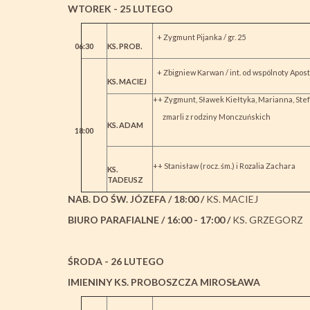
WTOREK - 25 LUTEGO
+ Zygmunt Pijanka / gr. 25
06:30
KS. PROB.
+ Zbigniew Karwan / int. od wspólnoty Apos
KS. MACIEJ
++ Zygmunt, Sławek Kiełtyka, Marianna, Stefan
zmarli z rodziny Monczuńskich
KS. ADAM
18:00
++ Stanisław (rocz. śm.) i Rozalia Zachara
KS.
TADEUSZ
NAB. DO ŚW. JÓZEFA / 18:00 /
KS. MACIEJ
BIURO PARAFIALNE / 16:00 - 17:00 /
KS. GRZEGORZ
Ś
RODA - 26 LUTEGO
IMIENINY KS. PROBOSZCZA 