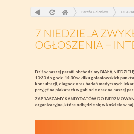
Parafia Goleniów
O PARAF
7 NIEDZIELA ZWYKŁ
OGŁOSZENIA + IN
Dziś w naszej parafii obchodzimy BIAŁĄ NIEDZ
10:30 do godz. 14:30 w kilku goleniowskich pu
konsultacji, diagnoz oraz badań medycznych lekar
przyjęć na plakatach w gablocie oraz na naszej par
ZAPRASZAMY KANDYDATÓW DO BIERZMOWANI
organizacyjne, które odbędzie się w kościele w naj