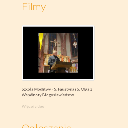
Filmy
Szkoła Modlitwy - S. Faustyna i S. Olga z
Wspólnoty Błogosławieństw
Więcej video
Ogłoszenia