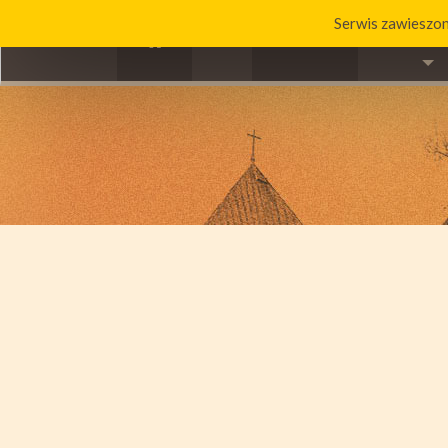
Serwis zawieszon
ddddddd
HOME
O PARAF