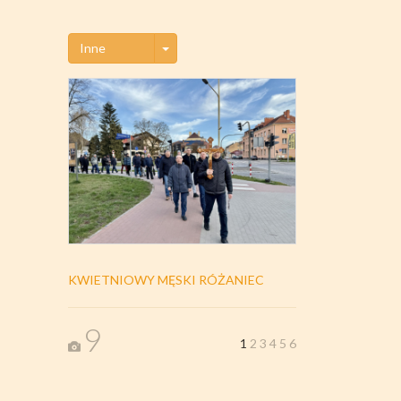
Toggle Dropdown
Inne
KWIETNIOWY MĘSKI RÓŻANIEC
9
1
2
3
4
5
6