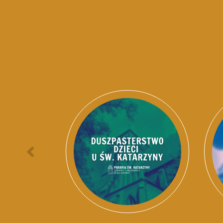
Poprzednia
osoba