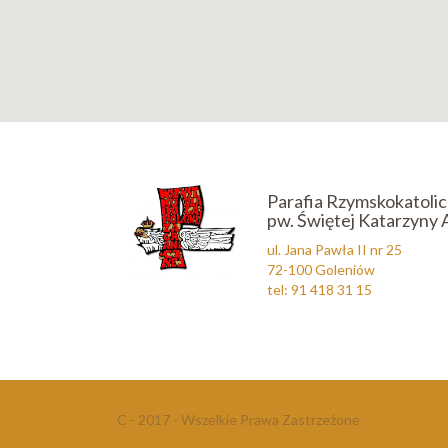
Parafia Rzymskokatoli
pw. Świętej Katarzyny 
ul. Jana Pawła II nr 25
72-100 Goleniów
tel: 91 418 31 15
C - 2017 - Wszelkie Prawa Zastrzeżone