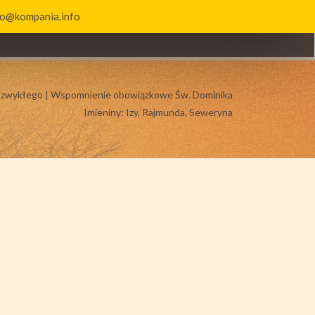
uro@kompania.info
KT
BIERZMOWANIE
u zwykłego | Wspomnienie obowiązkowe Św. Dominika
Imieniny: Izy, Rajmunda, Seweryna