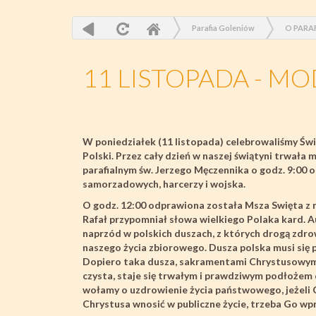
Parafia Goleniów
O PARAF
11 LISTOPADA - M
W poniedziałek (11 listopada) celebrowaliśmy Świ
Polski. Przez cały dzień w naszej świątyni trwała
parafialnym św. Jerzego Męczennika o godz. 9:00 o
samorzadowych, harcerzy i wojska.
O godz. 12:00 odprawiona została Msza Swięta z m
Rafał przypomniał słowa wielkiego Polaka kard. 
naprzód w polskich duszach, z których drogą zdr
naszego życia zbiorowego. Dusza polska musi się 
Dopiero taka dusza, sakramentami Chrystusowymi
czysta, staje się trwałym i prawdziwym podłożem dl
wołamy o uzdrowienie życia państwowego, jeżeli 
Chrystusa wnosić w publiczne życie, trzeba Go wp