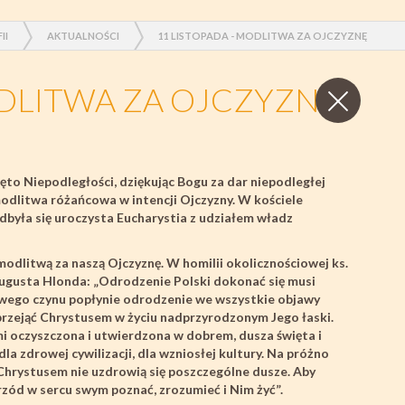
II
AKTUALNOŚCI
11 LISTOPADA - MODLITWA ZA OJCZYZNĘ
Zamknij
ODLITWA ZA OJCZYZNĘ
wpis
ęto Niepodległości, dziękując Bogu za dar niepodległej
 modlitwa różańcowa w intencji Ojczyzny. W kościele
dbyła się uroczysta Eucharystia z udziałem władz
odlitwą za naszą Ojczyznę. W homilii okolicznościowej ks.
Augusta Hlonda: „Odrodzenie Polski dokonać się musi
owego czynu popłynie odrodzenie we wszystkie objawy
przejąć Chrystusem w życiu nadprzyrodzonym Jego łaski.
 oczyszczona i utwierdzona w dobrem, dusza święta i
a zdrowej cywilizacji, dla wzniosłej kultury. Na próżno
Chrystusem nie uzdrowią się poszczególne dusze. Aby
rzód w sercu swym poznać, zrozumieć i Nim żyć”.