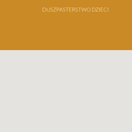
ANIEC
DUSZPASTERSTWO DZIECI