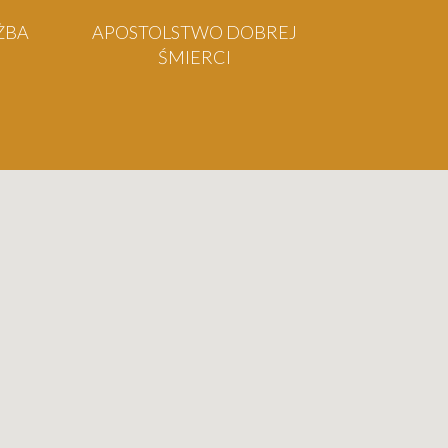
ŻBA
APOSTOLSTWO DOBREJ
C
ŚMIERCI