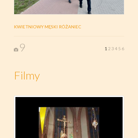
KWIETNIOWY MĘSKI RÓŻANIEC
9
1
2
3
4
5
6
Filmy