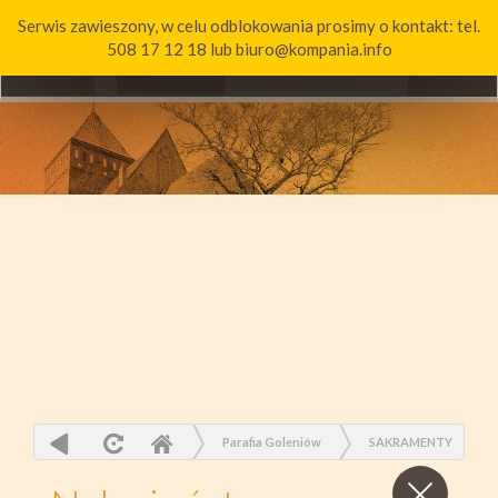
Serwis zawieszony, w celu odblokowania prosimy o kontakt: tel.
ddddddd
Toggle
508 17 12 18 lub biuro@kompania.info
navigation
Parafia Goleniów
SAKRAMENTY
Zamknij
wpis