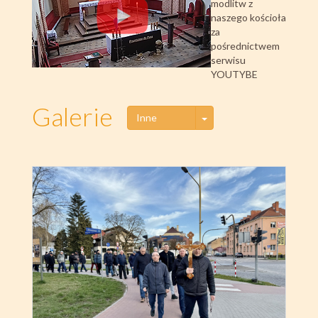
modlitw z
naszego kościoła
za
pośrednictwem
serwisu
YOUTYBE
Galerie
Toggle Dropdown
Inne